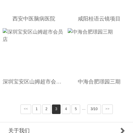
西安中医脑病医院
咸阳桂语云镜项目
深圳宝安区山姆超市会员店
中海合肥璟园三期
<<
1
2
3
4
5
3/10
>>
···
关于我们